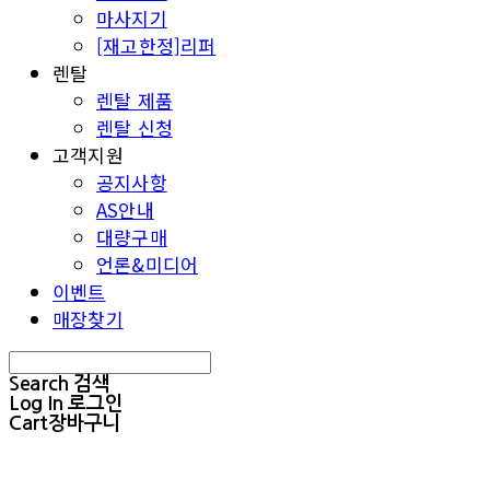
마사지기
[재고한정]리퍼
렌탈
렌탈 제품
렌탈 신청
고객지원
공지사항
AS안내
대량구매
언론&미디어
이벤트
매장찾기
Search
검색
Log In
로그인
Cart
장바구니