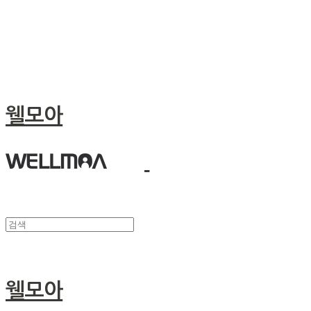
웰모아
웰모아