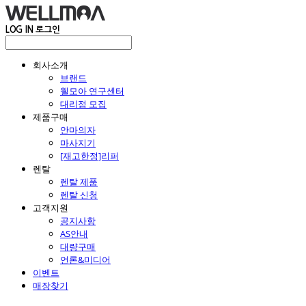
LOG IN
로그인
회사소개
브랜드
웰모아 연구센터
대리점 모집
제품구매
안마의자
마사지기
[재고한정]리퍼
렌탈
렌탈 제품
렌탈 신청
고객지원
공지사항
AS안내
대량구매
언론&미디어
이벤트
매장찾기