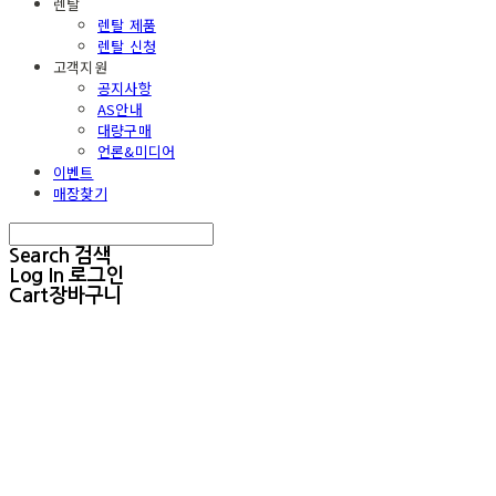
렌탈
렌탈 제품
렌탈 신청
고객지원
공지사항
AS안내
대량구매
언론&미디어
이벤트
매장찾기
Search
검색
Log In
로그인
Cart
장바구니