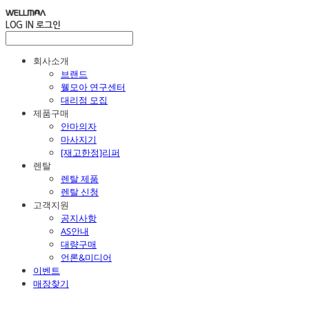
LOG IN
로그인
회사소개
브랜드
웰모아 연구센터
대리점 모집
제품구매
안마의자
마사지기
[재고한정]리퍼
렌탈
렌탈 제품
렌탈 신청
고객지원
공지사항
AS안내
대량구매
언론&미디어
이벤트
매장찾기