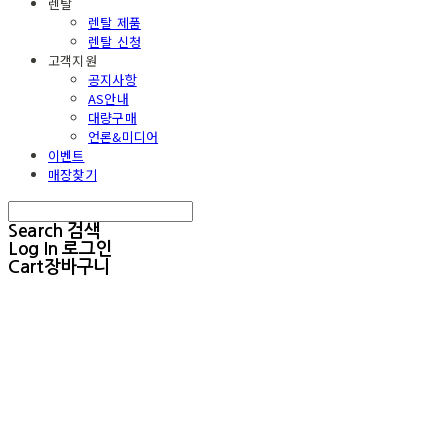
렌탈
렌탈 제품
렌탈 신청
고객지원
공지사항
AS안내
대량구매
언론&미디어
이벤트
매장찾기
Search
검색
Log In
로그인
Cart
장바구니