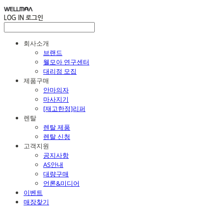
LOG IN
로그인
회사소개
브랜드
웰모아 연구센터
대리점 모집
제품구매
안마의자
마사지기
[재고한정]리퍼
렌탈
렌탈 제품
렌탈 신청
고객지원
공지사항
AS안내
대량구매
언론&미디어
이벤트
매장찾기