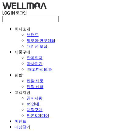
LOG IN
로그인
회사소개
브랜드
웰모아 연구센터
대리점 모집
제품구매
안마의자
마사지기
[재고한정]리퍼
렌탈
렌탈 제품
렌탈 신청
고객지원
공지사항
AS안내
대량구매
언론&미디어
이벤트
매장찾기