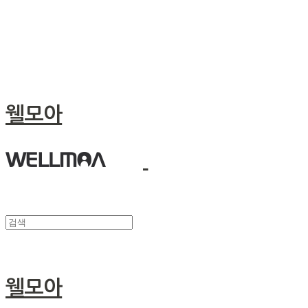
웰모아
웰모아