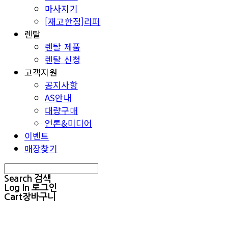
마사지기
[재고한정]리퍼
렌탈
렌탈 제품
렌탈 신청
고객지원
공지사항
AS안내
대량구매
언론&미디어
이벤트
매장찾기
Search
검색
Log In
로그인
Cart
장바구니