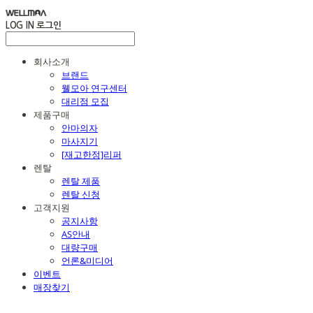
LOG IN
로그인
회사소개
브랜드
웰모아 연구센터
대리점 모집
제품구매
안마의자
마사지기
[재고한정]리퍼
렌탈
렌탈 제품
렌탈 신청
고객지원
공지사항
AS안내
대량구매
언론&미디어
이벤트
매장찾기