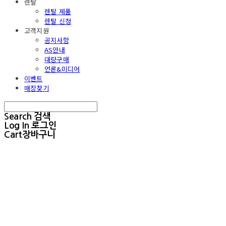
렌탈
렌탈 제품
렌탈 신청
고객지원
공지사항
AS안내
대량구매
언론&미디어
이벤트
매장찾기
Search
검색
Log In
로그인
Cart
장바구니