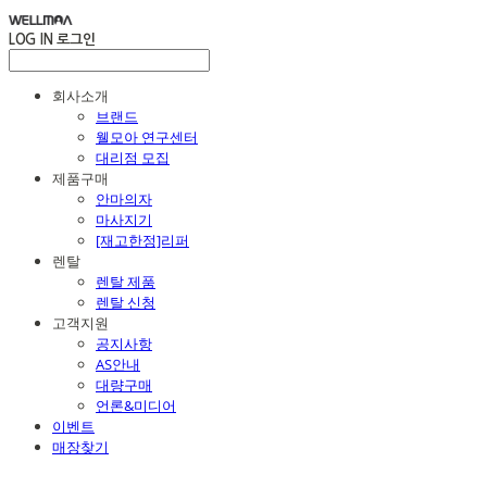
LOG IN
로그인
회사소개
브랜드
웰모아 연구센터
대리점 모집
제품구매
안마의자
마사지기
[재고한정]리퍼
렌탈
렌탈 제품
렌탈 신청
고객지원
공지사항
AS안내
대량구매
언론&미디어
이벤트
매장찾기