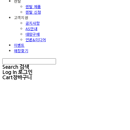
렌탈
렌탈 제품
렌탈 신청
고객지원
공지사항
AS안내
대량구매
언론&미디어
이벤트
매장찾기
Search
검색
Log In
로그인
Cart
장바구니