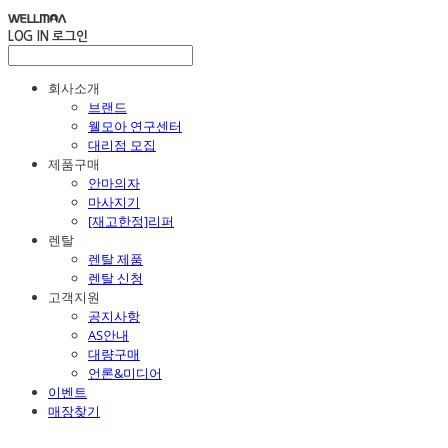
LOG IN
로그인
회사소개
브랜드
웰모아 연구센터
대리점 모집
제품구매
안마의자
마사지기
[재고한정]리퍼
렌탈
렌탈 제품
렌탈 신청
고객지원
공지사항
AS안내
대량구매
언론&미디어
이벤트
매장찾기