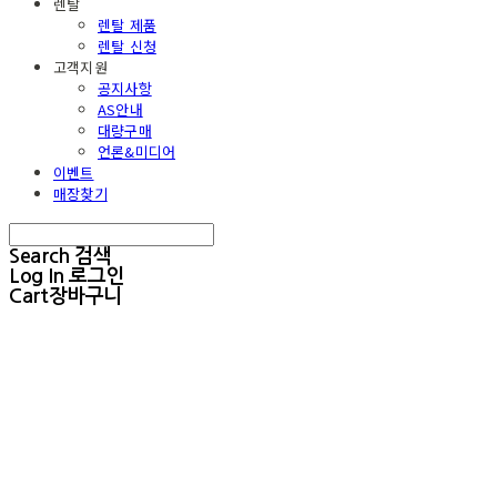
렌탈
렌탈 제품
렌탈 신청
고객지원
공지사항
AS안내
대량구매
언론&미디어
이벤트
매장찾기
Search
검색
Log In
로그인
Cart
장바구니