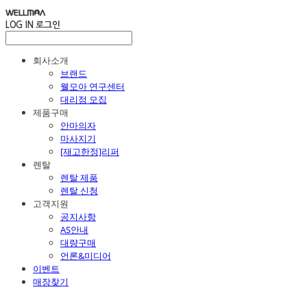
LOG IN
로그인
회사소개
브랜드
웰모아 연구센터
대리점 모집
제품구매
안마의자
마사지기
[재고한정]리퍼
렌탈
렌탈 제품
렌탈 신청
고객지원
공지사항
AS안내
대량구매
언론&미디어
이벤트
매장찾기