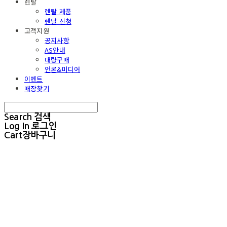
렌탈
렌탈 제품
렌탈 신청
고객지원
공지사항
AS안내
대량구매
언론&미디어
이벤트
매장찾기
Search
검색
Log In
로그인
Cart
장바구니