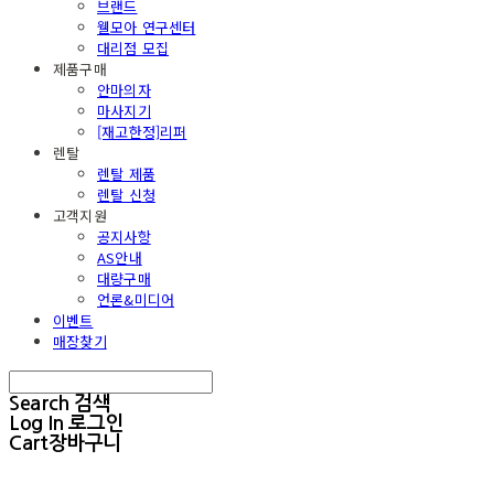
브랜드
웰모아 연구센터
대리점 모집
제품구매
안마의자
마사지기
[재고한정]리퍼
렌탈
렌탈 제품
렌탈 신청
고객지원
공지사항
AS안내
대량구매
언론&미디어
이벤트
매장찾기
Search
검색
Log In
로그인
Cart
장바구니