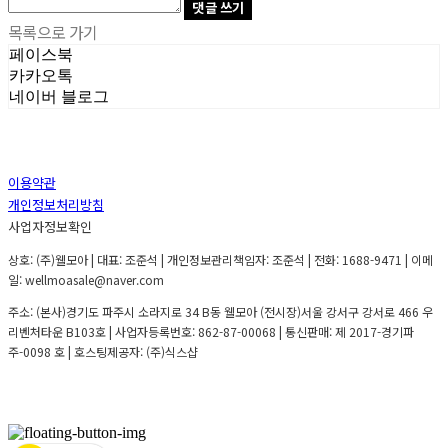
댓글 쓰기
목록으로 가기
페이스북
카카오톡
네이버 블로그
이용약관
개인정보처리방침
사업자정보확인
상호: (주)웰모아 | 대표: 조준석 | 개인정보관리책임자: 조준석 | 전화: 1688-9471 | 이메
일: wellmoasale@naver.com
주소: (본사)경기도 파주시 소라지로 34 B동 웰모아 (전시장)서울 강서구 강서로 466 우
리벤처타운 B103호 | 사업자등록번호:
862-87-00068
| 통신판매:
제 2017-경기파
주-0098 호
| 호스팅제공자: (주)식스샵