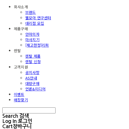
회사소개
브랜드
웰모아 연구센터
대리점 모집
제품구매
안마의자
마사지기
[재고한정]리퍼
렌탈
렌탈 제품
렌탈 신청
고객지원
공지사항
AS안내
대량구매
언론&미디어
이벤트
매장찾기
Search
검색
Log In
로그인
Cart
장바구니