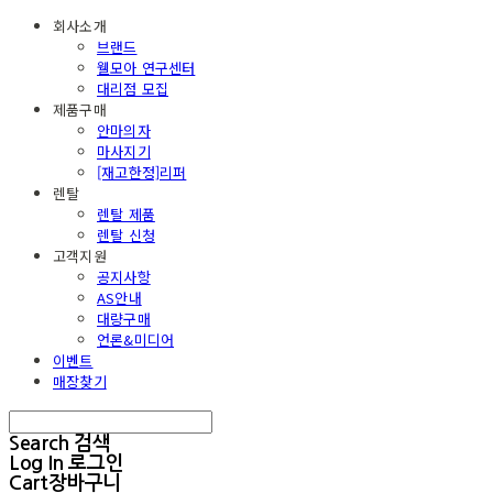
회사소개
브랜드
웰모아 연구센터
대리점 모집
제품구매
안마의자
마사지기
[재고한정]리퍼
렌탈
렌탈 제품
렌탈 신청
고객지원
공지사항
AS안내
대량구매
언론&미디어
이벤트
매장찾기
Search
검색
Log In
로그인
Cart
장바구니