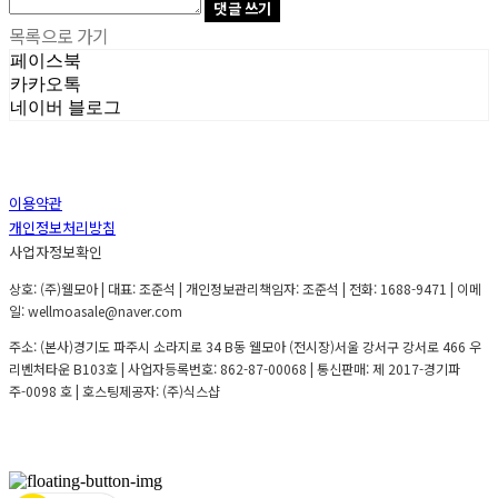
댓글 쓰기
목록으로 가기
페이스북
카카오톡
네이버 블로그
이용약관
개인정보처리방침
사업자정보확인
상호: (주)웰모아 | 대표: 조준석 | 개인정보관리책임자: 조준석 | 전화: 1688-9471 | 이메
일: wellmoasale@naver.com
주소: (본사)경기도 파주시 소라지로 34 B동 웰모아 (전시장)서울 강서구 강서로 466 우
리벤처타운 B103호 | 사업자등록번호:
862-87-00068
| 통신판매:
제 2017-경기파
주-0098 호
| 호스팅제공자: (주)식스샵