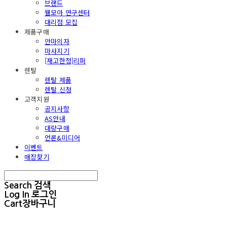
브랜드
웰모아 연구센터
대리점 모집
제품구매
안마의자
마사지기
[재고한정]리퍼
렌탈
렌탈 제품
렌탈 신청
고객지원
공지사항
AS안내
대량구매
언론&미디어
이벤트
매장찾기
Search
검색
Log In
로그인
Cart
장바구니