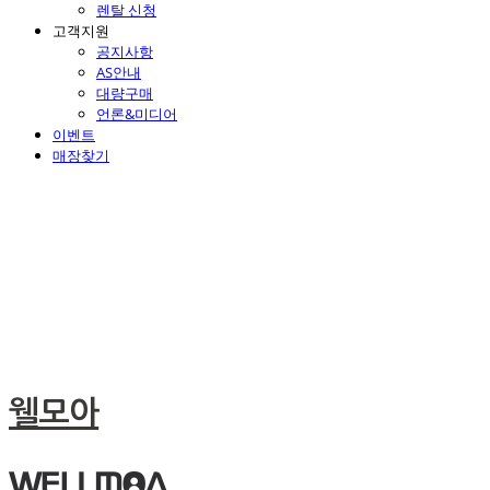
렌탈 신청
고객지원
공지사항
AS안내
대량구매
언론&미디어
이벤트
매장찾기
웰모아