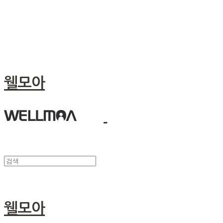
웰모아
웰모아