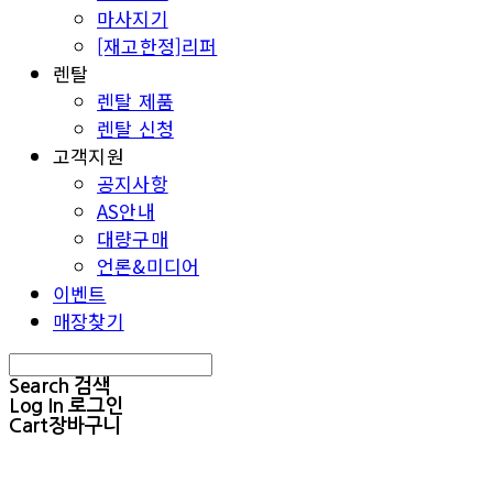
마사지기
[재고한정]리퍼
렌탈
렌탈 제품
렌탈 신청
고객지원
공지사항
AS안내
대량구매
언론&미디어
이벤트
매장찾기
Search
검색
Log In
로그인
Cart
장바구니