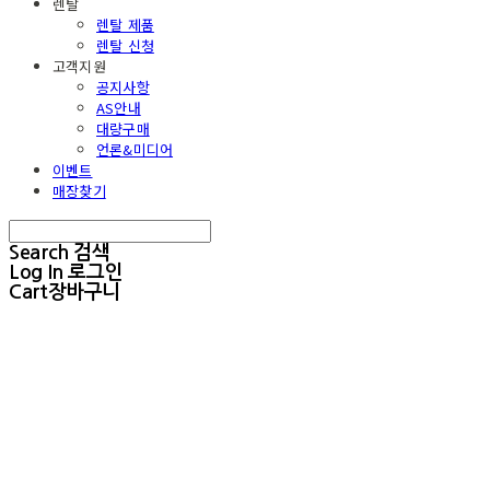
렌탈
렌탈 제품
렌탈 신청
고객지원
공지사항
AS안내
대량구매
언론&미디어
이벤트
매장찾기
Search
검색
Log In
로그인
Cart
장바구니