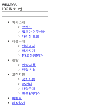
LOG IN
로그인
회사소개
브랜드
웰모아 연구센터
대리점 모집
제품구매
안마의자
마사지기
[재고한정]리퍼
렌탈
렌탈 제품
렌탈 신청
고객지원
공지사항
AS안내
대량구매
언론&미디어
이벤트
매장찾기