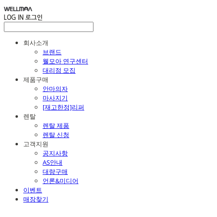
LOG IN
로그인
회사소개
브랜드
웰모아 연구센터
대리점 모집
제품구매
안마의자
마사지기
[재고한정]리퍼
렌탈
렌탈 제품
렌탈 신청
고객지원
공지사항
AS안내
대량구매
언론&미디어
이벤트
매장찾기