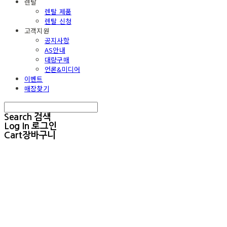
렌탈
렌탈 제품
렌탈 신청
고객지원
공지사항
AS안내
대량구매
언론&미디어
이벤트
매장찾기
Search
검색
Log In
로그인
Cart
장바구니