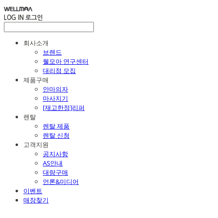
LOG IN
로그인
회사소개
브랜드
웰모아 연구센터
대리점 모집
제품구매
안마의자
마사지기
[재고한정]리퍼
렌탈
렌탈 제품
렌탈 신청
고객지원
공지사항
AS안내
대량구매
언론&미디어
이벤트
매장찾기