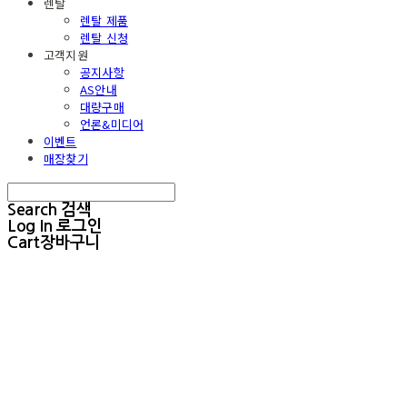
렌탈
렌탈 제품
렌탈 신청
고객지원
공지사항
AS안내
대량구매
언론&미디어
이벤트
매장찾기
Search
검색
Log In
로그인
Cart
장바구니