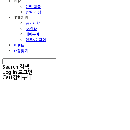
렌탈
렌탈 제품
렌탈 신청
고객지원
공지사항
AS안내
대량구매
언론&미디어
이벤트
매장찾기
Search
검색
Log In
로그인
Cart
장바구니