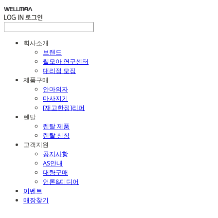
LOG IN
로그인
회사소개
브랜드
웰모아 연구센터
대리점 모집
제품구매
안마의자
마사지기
[재고한정]리퍼
렌탈
렌탈 제품
렌탈 신청
고객지원
공지사항
AS안내
대량구매
언론&미디어
이벤트
매장찾기