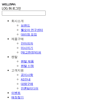
LOG IN
로그인
회사소개
브랜드
웰모아 연구센터
대리점 모집
제품구매
안마의자
마사지기
[재고한정]리퍼
렌탈
렌탈 제품
렌탈 신청
고객지원
공지사항
AS안내
대량구매
언론&미디어
이벤트
매장찾기