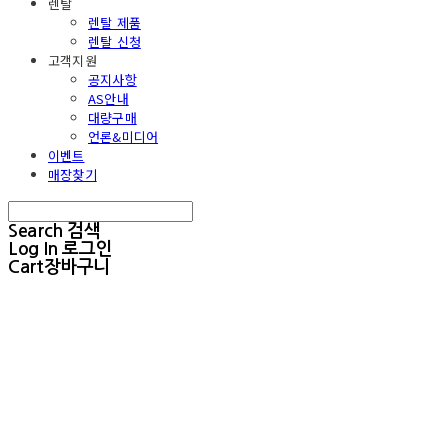
렌탈
렌탈 제품
렌탈 신청
고객지원
공지사항
AS안내
대량구매
언론&미디어
이벤트
매장찾기
Search
검색
Log In
로그인
Cart
장바구니