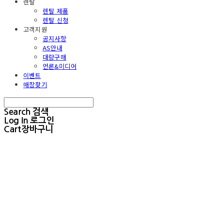
렌탈
렌탈 제품
렌탈 신청
고객지원
공지사항
AS안내
대량구매
언론&미디어
이벤트
매장찾기
Search
검색
Log In
로그인
Cart
장바구니