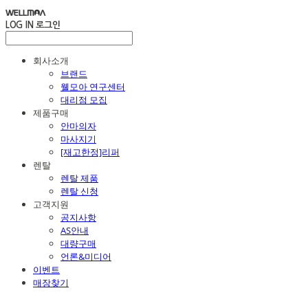
LOG IN
로그인
회사소개
브랜드
웰모아 연구센터
대리점 모집
제품구매
안마의자
마사지기
[재고한정]리퍼
렌탈
렌탈 제품
렌탈 신청
고객지원
공지사항
AS안내
대량구매
언론&미디어
이벤트
매장찾기