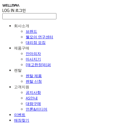
LOG IN
로그인
회사소개
브랜드
웰모아 연구센터
대리점 모집
제품구매
안마의자
마사지기
[재고한정]리퍼
렌탈
렌탈 제품
렌탈 신청
고객지원
공지사항
AS안내
대량구매
언론&미디어
이벤트
매장찾기