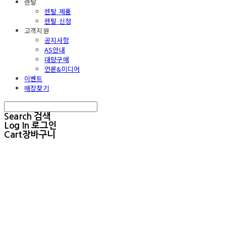
렌탈
렌탈 제품
렌탈 신청
고객지원
공지사항
AS안내
대량구매
언론&미디어
이벤트
매장찾기
Search
검색
Log In
로그인
Cart
장바구니