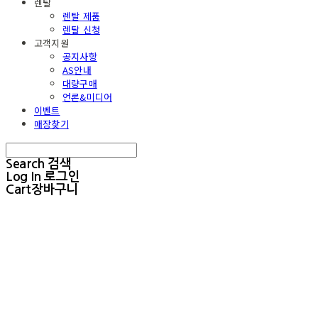
렌탈
렌탈 제품
렌탈 신청
고객지원
공지사항
AS안내
대량구매
언론&미디어
이벤트
매장찾기
Search
검색
Log In
로그인
Cart
장바구니