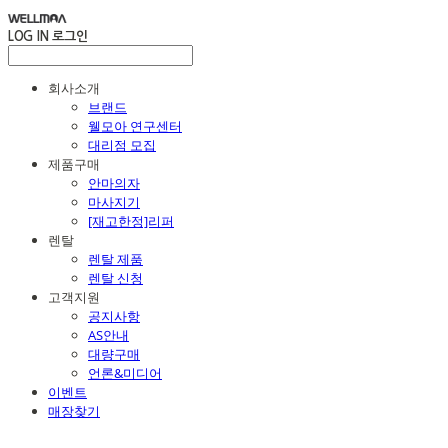
LOG IN
로그인
회사소개
브랜드
웰모아 연구센터
대리점 모집
제품구매
안마의자
마사지기
[재고한정]리퍼
렌탈
렌탈 제품
렌탈 신청
고객지원
공지사항
AS안내
대량구매
언론&미디어
이벤트
매장찾기