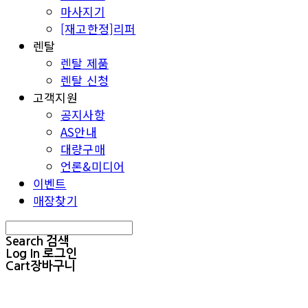
마사지기
[재고한정]리퍼
렌탈
렌탈 제품
렌탈 신청
고객지원
공지사항
AS안내
대량구매
언론&미디어
이벤트
매장찾기
Search
검색
Log In
로그인
Cart
장바구니