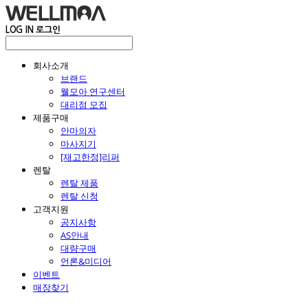
LOG IN
로그인
회사소개
브랜드
웰모아 연구센터
대리점 모집
제품구매
안마의자
마사지기
[재고한정]리퍼
렌탈
렌탈 제품
렌탈 신청
고객지원
공지사항
AS안내
대량구매
언론&미디어
이벤트
매장찾기