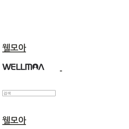
웰모아
웰모아