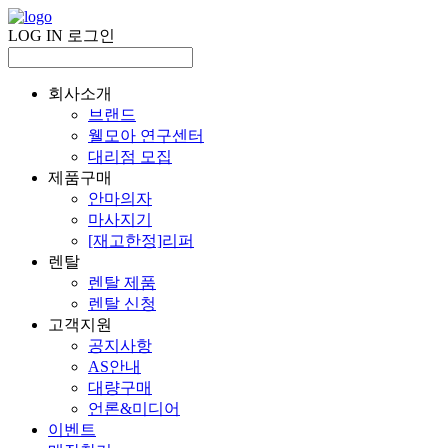
LOG IN
로그인
회사소개
브랜드
웰모아 연구센터
대리점 모집
제품구매
안마의자
마사지기
[재고한정]리퍼
렌탈
렌탈 제품
렌탈 신청
고객지원
공지사항
AS안내
대량구매
언론&미디어
이벤트