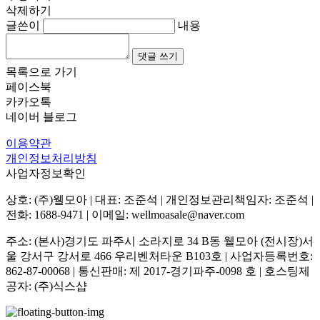
삭제하기
글쓴이
내용
댓글 쓰기
목록으로 가기
페이스북
카카오톡
네이버 블로그
이용약관
개인정보처리방침
사업자정보확인
상호: (주)웰모아 | 대표: 조준석 | 개인정보관리책임자: 조준석 |
전화: 1688-9471 | 이메일: wellmoasale@naver.com
주소: (본사)경기도 파주시 소라지로 34 B동 웰모아 (전시장)서
울 강서구 강서로 466 우리벤처타운 B103호 | 사업자등록번호:
862-87-00068
| 통신판매:
제 2017-경기파주-0098 호
| 호스팅제
공자: (주)식스샵