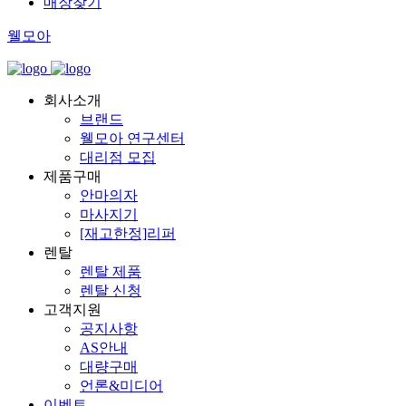
매장찾기
웰모아
회사소개
브랜드
웰모아 연구센터
대리점 모집
제품구매
안마의자
마사지기
[재고한정]리퍼
렌탈
렌탈 제품
렌탈 신청
고객지원
공지사항
AS안내
대량구매
언론&미디어
이벤트