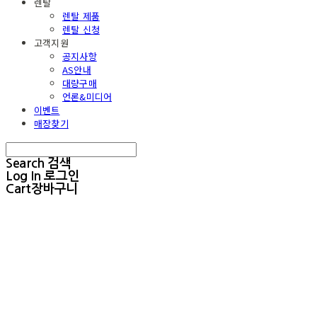
렌탈
렌탈 제품
렌탈 신청
고객지원
공지사항
AS안내
대량구매
언론&미디어
이벤트
매장찾기
Search
검색
Log In
로그인
Cart
장바구니