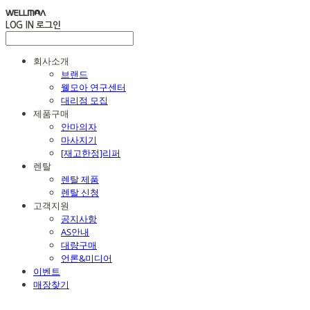
LOG IN
로그인
회사소개
브랜드
웰모아 연구센터
대리점 모집
제품구매
안마의자
마사지기
[재고한정]리퍼
렌탈
렌탈 제품
렌탈 신청
고객지원
공지사항
AS안내
대량구매
언론&미디어
이벤트
매장찾기