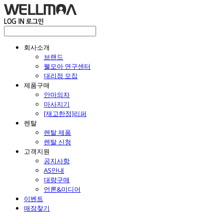
LOG IN
로그인
회사소개
브랜드
웰모아 연구센터
대리점 모집
제품구매
안마의자
마사지기
[재고한정]리퍼
렌탈
렌탈 제품
렌탈 신청
고객지원
공지사항
AS안내
대량구매
언론&미디어
이벤트
매장찾기