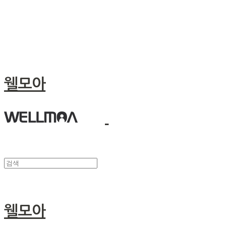
웰모아
웰모아