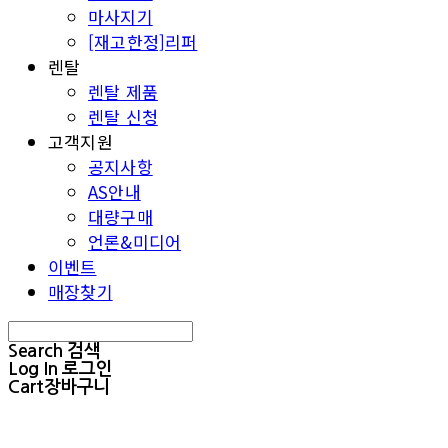
마사지기
[재고한정]리퍼
렌탈
렌탈 제품
렌탈 신청
고객지원
공지사항
AS안내
대량구매
언론&미디어
이벤트
매장찾기
Search
검색
Log In
로그인
Cart
장바구니