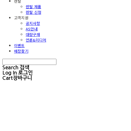
렌탈
렌탈 제품
렌탈 신청
고객지원
공지사항
AS안내
대량구매
언론&미디어
이벤트
매장찾기
Search
검색
Log In
로그인
Cart
장바구니