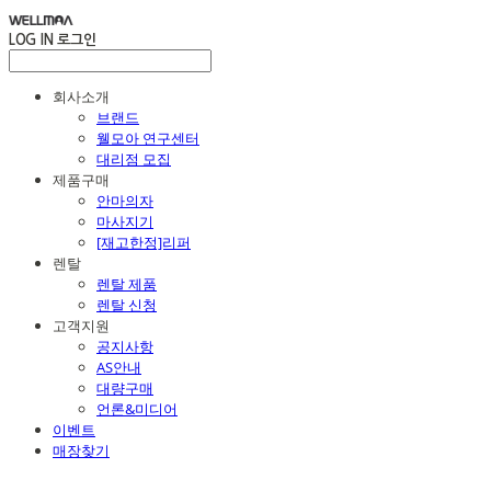
LOG IN
로그인
회사소개
브랜드
웰모아 연구센터
대리점 모집
제품구매
안마의자
마사지기
[재고한정]리퍼
렌탈
렌탈 제품
렌탈 신청
고객지원
공지사항
AS안내
대량구매
언론&미디어
이벤트
매장찾기