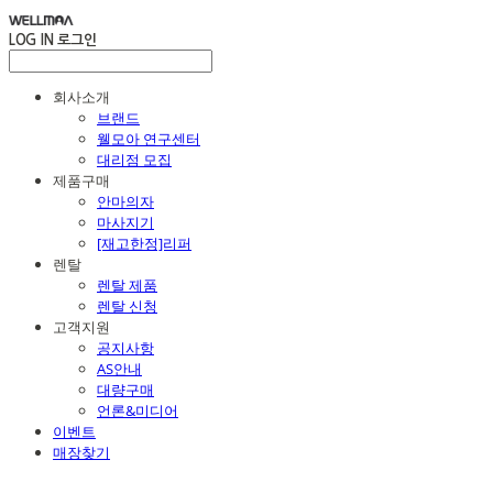
LOG IN
로그인
회사소개
브랜드
웰모아 연구센터
대리점 모집
제품구매
안마의자
마사지기
[재고한정]리퍼
렌탈
렌탈 제품
렌탈 신청
고객지원
공지사항
AS안내
대량구매
언론&미디어
이벤트
매장찾기