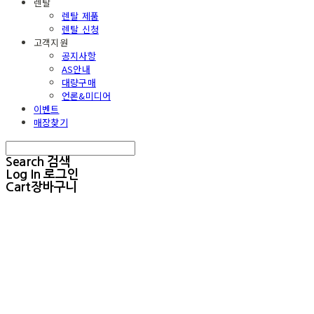
렌탈
렌탈 제품
렌탈 신청
고객지원
공지사항
AS안내
대량구매
언론&미디어
이벤트
매장찾기
Search
검색
Log In
로그인
Cart
장바구니