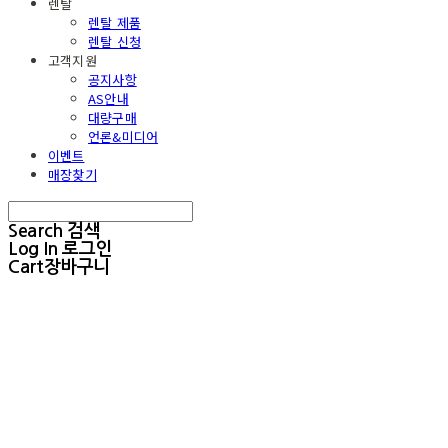
렌탈
렌탈 제품
렌탈 신청
고객지원
공지사항
AS안내
대량구매
언론&미디어
이벤트
매장찾기
Search
검색
Log In
로그인
Cart
장바구니