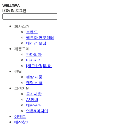
LOG IN
로그인
회사소개
브랜드
웰모아 연구센터
대리점 모집
제품구매
안마의자
마사지기
[재고한정]리퍼
렌탈
렌탈 제품
렌탈 신청
고객지원
공지사항
AS안내
대량구매
언론&미디어
이벤트
매장찾기